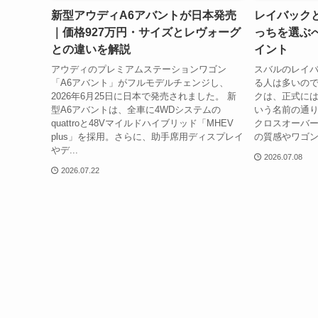
新型アウディA6アバントが日本発売
レイバック
｜価格927万円・サイズとレヴォーグ
っちを選ぶ
との違いを解説
イント
アウディのプレミアムステーションワゴン
スバルのレイ
「A6アバント」がフルモデルチェンジし、
る人は多いので
2026年6月25日に日本で発売されました。 新
クは、正式には
型A6アバントは、全車に4WDシステムの
いう名前の通
quattroと48Vマイルドハイブリッド「MHEV
クロスオーバー
plus」を採用。さらに、助手席用ディスプレイ
の質感やワゴン
やデ...
2026.07.08
2026.07.22