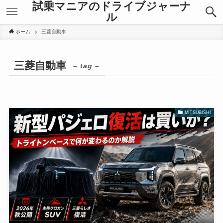
試乗マニアのドライブジャーナ
ル
ホーム
三菱自動車
三菱自動車
– tag –
MITSUBISHI