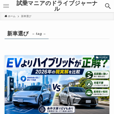
試乗マニアのドライブジャーナ
ル
ホーム
新車選び
新車選び
– tag –
HONDA