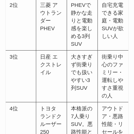
2位
三菱 ア
PHEVで
自宅充電
ウトラン
静かな走
できる家
ダー
りと電動
庭・電動
PHEV
感を楽し
SUVが欲
める3列
しい人
SUV
3位
日産 エ
大きすぎ
街乗り中
クストレ
ず街乗り
心のファ
イル
でも扱い
ミリー・
やすい3
運転しや
列SUV
すさ重視
の人
4位
トヨタ
本格派の
アウトド
ランドク
7人乗り
ア・悪路
ルーザー
SUV。悪
性能・リ
250
路性能と
セールを