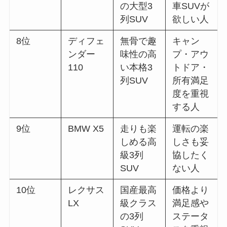
の大型3
車SUVが
列SUV
欲しい人
8位
ディフェ
無骨で趣
キャン
ンダー
味性の高
プ・アウ
110
い本格3
トドア・
列SUV
所有満足
度を重視
する人
9位
BMW X5
走りも楽
運転の楽
しめる高
しさも妥
級3列
協したく
SUV
ない人
10位
レクサス
国産最高
価格より
LX
級クラス
満足感や
の3列
ステータ