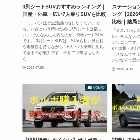
3列シートSUVおすすめランキング｜
ステーショ
国産・外車・広い7人乗りSUVを比較
ング【202
比較｜結局
「ミニバンほど生活感は出したくない。で
も、いざという時のために3列シートは欲し
「ミニバンは
い」 そんな人に人気なのが、3列シートSUV
い」そんな人
です。 3列シートSUVは、SUVらしい見た目
ンワゴンです。
や走破性を持ちながら、6人・7人乗車に対応
👉 燃費・走
できるのが魅力です。子育て世帯はもちろ
ラスなんですよ
ん、...
が少なくて選びに
2026.07.08
2026.04.19
VOLVO