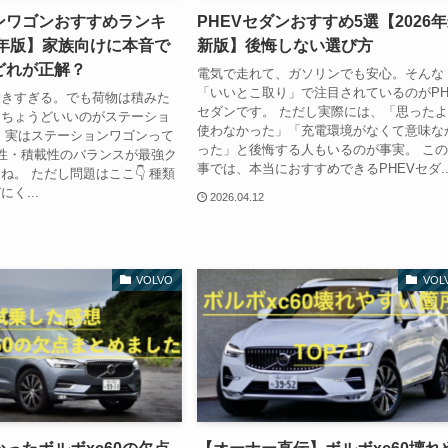
ンワゴンおすすめランキ
PHEVセダンおすすめ5選【2026
6年版】家族向けに本音で
新版】後悔しない選び方
どれが正解？
電気で走れて、ガソリンでも安心。そんな
「いいとこ取り」で注目されているのがPH
大きすぎる。でも荷物は積みた
セダンです。 ただし実際には、「思った
にちょうどいいのがステーショ
使わなかった」「充電環境がなくて意味な
 実はステーションワゴンって
った」と後悔する人もいるのが事実。 こ
行性・積載性のバランスが最強ク
事では、本当におすすめできるPHEVセダ..
ね。 ただし問題はここ👇 種類
く...
2026.04.12
VOLVO
VOL