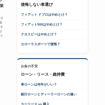
や
後悔しない車選び
策
フィアット ドブロはやめとけ？
練さ
能
フィアット500はやめとけ？
やす
せ
クロスビーはやめとけ？
って
カローラスポーツで後悔？
お金の不安
ローン・リース・維持費
車ローンは何年がいい？
銀行ローンとディーラーローンの違い
カーリース vs 購入