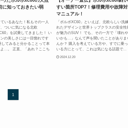
ったボルボxc60の欠点
【オーナー直伝】ボルボxc60壊れ
入前に知っておきたい弱
すい箇所TOP7！修理費用や故障対
マニュアル！
っているあなた！私もその一人
「ボルボXC60」といえば、北欧らしい洗
ど、ついに気になる北欧
れたデザインと世界トップクラスの安全性
XC60」を試乗してきました！ い
が魅力のSUV！ でも、その一方で「壊れ
インの美しさには一目惚れです
いかも…」なんて声を聞いたことがありま
乗してみると分かることって本
んか？ 購入を考えている方や、すでに乗
よ…。 正直、「あれ？ここち
いる方にとって、これは気になる話題で...
2024.12.20
1