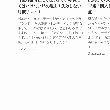
【絶対後悔したくない】ボルボ買っ
試乗してわか
てはいけない15の理由！失敗しない
12選！購
対策リスト！
点！
ボルボといえば、安全性能がピカイチの北欧
SUV選びに迷
ブランド。 その洗練されたデザインと堅牢な
だったんだけ
作りで「いつかは乗りたい」と思わせる車で
SUV「ボルボ
すよね。 でも、待ってください。 世の中には
やもう、デザ
「ボルボはやめとけ」と言う声があるのも事
よ！ でも、試
実。その理由、気になりませんか？ ...
当に多いんです
ょ...
2025.01.12
2024.12.22