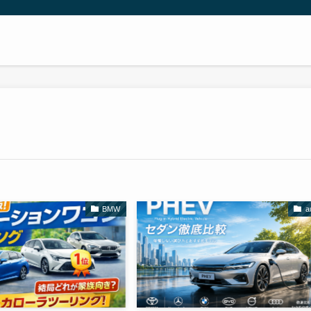
BMW
a