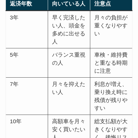
返済年数
向いている人
注意点
3年
早く完済した
月々の負担が
い人、頭金を
重くなりやす
多めに出せる
い
人
5年
バランス重視
車検・維持費
の人
と重なる時期
に注意
7年
月々を抑えた
利息が増え、
い人
乗り換え時に
残債が残りや
すい
10年
高額車を月々
総支払額が大
安く買いたい
きくなりやす
人
く、後悔リス