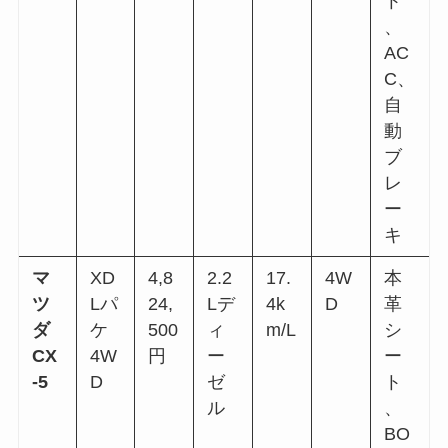
ト
、
AC
C、
自
動
ブ
レ
ー
キ
マ
XD
4,8
2.2
17.
4W
本
ツ
Lパ
24,
Lデ
4k
D
革
ダ
ケ
500
ィ
m/L
シ
CX
4W
円
ー
ー
-5
D
ゼ
ト
ル
、
BO