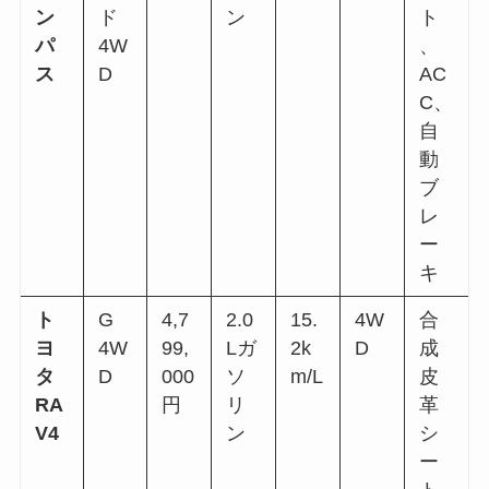
ン
ド
ン
ト
パ
4W
、
ス
D
AC
C、
自
動
ブ
レ
ー
キ
ト
G
4,7
2.0
15.
4W
合
ヨ
4W
99,
Lガ
2k
D
成
タ
D
000
ソ
m/L
皮
RA
円
リ
革
V4
ン
シ
ー