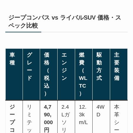
ジープコンパス vs ライバルSUV 価格・ス
ペック比較
車
グ
価
エ
燃
駆
主
種
レ
格
ン
費
動
要
ー
（
ジ
（
方
装
ド
税
ン
WL
式
備
込
TC
）
）
ジ
リ
4,7
2.4
12.
4W
本
ー
ミ
90,
Lガ
3k
D
革
プ
テ
000
ソ
m/L
シ
コ
ッ
円
リ
ー