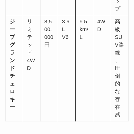
ッ
プ
ジ
リ
8,5
3.6
9.5
4W
高
ー
ミ
00,
L
km/
D
級
プ
テ
000
V6
L
SU
グ
ッ
円
V路
ラ
ド
線
ン
4W
、
ド
D
圧
チ
倒
ェ
的
ロ
な
キ
存
ー
在
感