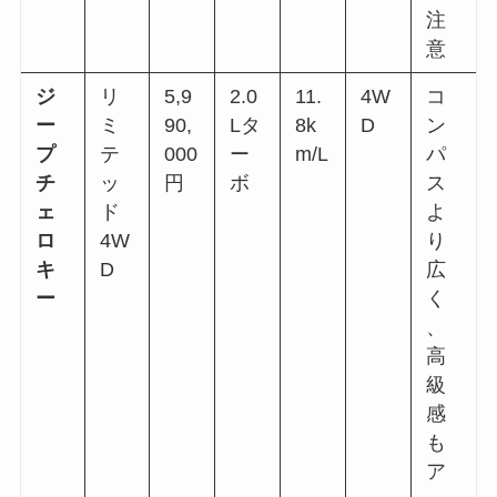
注
意
ジ
リ
5,9
2.0
11.
4W
コ
ー
ミ
90,
Lタ
8k
D
ン
プ
テ
000
ー
m/L
パ
チ
ッ
円
ボ
ス
ェ
ド
よ
ロ
4W
り
キ
D
広
ー
く
、
高
級
感
も
ア