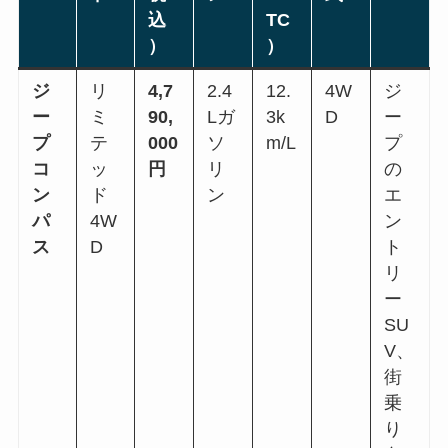
込
TC
）
）
ジ
リ
4,7
2.4
12.
4W
ジ
ー
ミ
90,
Lガ
3k
D
ー
プ
テ
000
ソ
m/L
プ
コ
ッ
円
リ
の
ン
ド
ン
エ
パ
4W
ン
ス
D
ト
リ
ー
SU
V、
街
乗
り