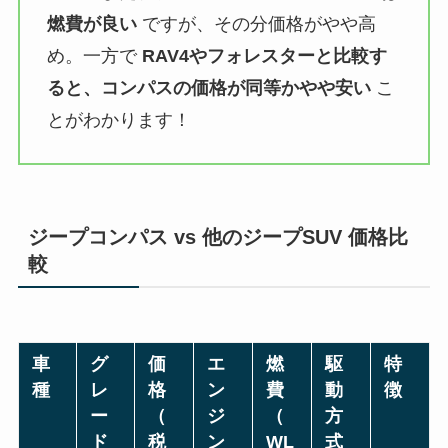
燃費が良い
ですが、その分価格がやや高
め。一方で
RAV4やフォレスターと比較す
ると、コンパスの価格が同等かやや安い
こ
とがわかります！
ジープコンパス vs 他のジープSUV 価格比
較
車
グ
価
エ
燃
駆
特
種
レ
格
ン
費
動
徴
ー
（
ジ
（
方
ド
税
ン
WL
式