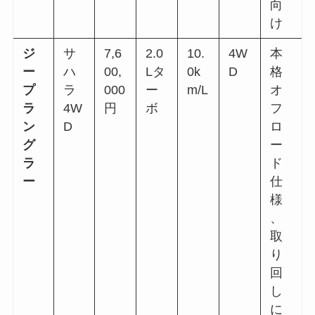
向
け
ジ
サ
7,6
2.0
10.
4W
本
ー
ハ
00,
Lタ
0k
D
格
プ
ラ
000
ー
m/L
オ
ラ
4W
円
ボ
フ
ン
D
ロ
グ
ー
ラ
ド
ー
仕
様
、
取
り
回
し
に