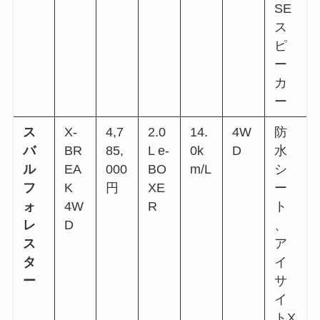
SE
ス
ピ
ー
カ
ー
ス
X-
4,7
2.0
14.
4W
防
バ
BR
85,
L e-
0k
D
水
ル
EA
000
BO
m/L
シ
フ
K
円
XE
ー
ォ
4W
R
ト
レ
D
、
ス
ア
タ
イ
ー
サ
イ
トX