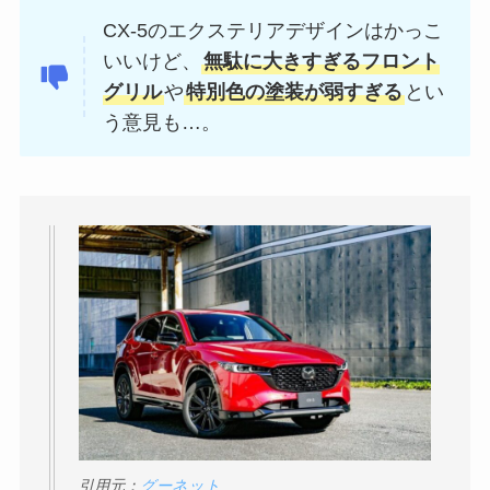
CX-5のエクステリアデザインはかっこ
いいけど、
無駄に大きすぎるフロント
グリル
や
特別色の塗装が弱すぎる
とい
う意見も…。
引用元：
グーネット