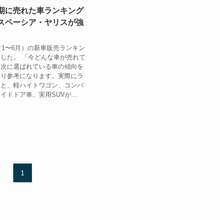
半期に売れた車ランキング
・スペーシア・ヤリスが強
期（1〜6月）の新車販売ランキン
した。 「今どんな車が売れて
、次に選ばれている車の傾向を
なり参考になります。実際にラ
ると、軽ハイトワゴン、コンパ
イドドア車、実用SUVが...
1